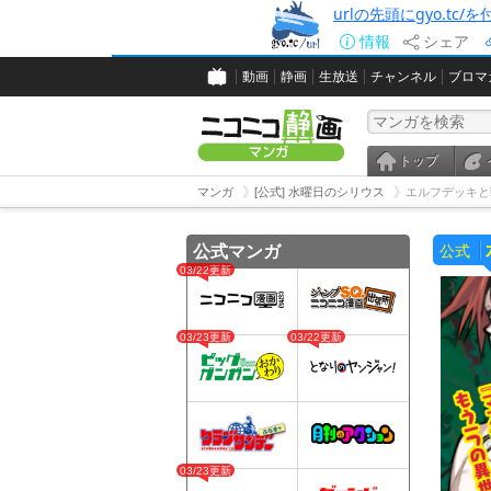
urlの先頭にgyo.tc
情報
シェア