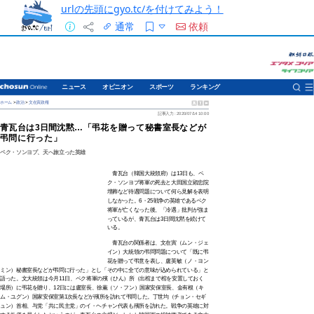
urlの先頭にgyo.tc/を付けてみよう！
通常
依頼