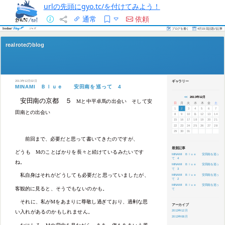
urlの先頭にgyo.tc/を付けてみよう！
通常
依頼