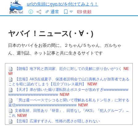
urlの先頭にgyo.tc/を付けてみよう！
通常
依頼