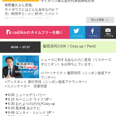
サイボウズ株式会社代表取締役社長
青野慶久さん登場。
サイボウズとはどんな会社なのか？
高い離職率をいかに解消したのか？
働き方の改革について伺います。
飯田浩司のOK！Cozy up！Part2
06:50 ～ 07:37
ニュースに対するあなたのご意見（リスナーズ
オピニオン）をお待ちしています。
○パーソナリティ 飯田浩司（ニッポン放送アナ
ウンサー）
○アシスタント 新行市佳（ニッポン放送アナウンサー）
○コメンテーター 宮家邦彦
▼6:05 ニュースデリバリー
▼6:15 モーニング ライフ UP！
▼6:30 おたよりのびのびCozy up
▼6:43 黒木瞳 あさナビ
▼6:49 エンタメ・トレンド UP！