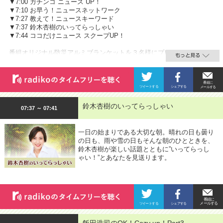
▼7:00 ガチンコ ニュース UP！
▼7:10 お早う！ニュースネットワーク
▼7:27 教えて！ニュースキーワード
▼7:37 鈴木杏樹のいってらっしゃい
▼7:44 ココだけニュース スクープUP！
番組オリジナル防災アルミブランケットを３名様にプレゼント
鈴木杏樹のいってらっしゃい
07:37 ～ 07:41
一日の始まりである大切な朝。晴れの日も曇り
の日も、雨や雪の日もそんな朝のひとときを、
鈴木杏樹が楽しい話題とともに”いってらっし
ゃい！”とあなたを見送ります。