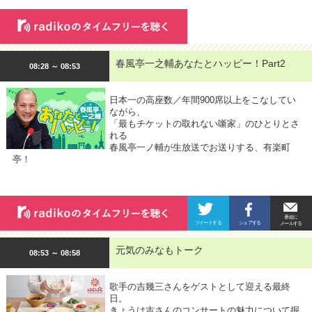
春風亭一之輔あなたとハッピー！Part2
08:28 ～ 08:53
日本一の高座数／年間900席以上をこなしてい
ながら、
「最もチケットの取れない噺家」のひとりとさ
れる
春風亭一ノ輔が生放送でお送りする、有楽町
亭！
元気のみなもトーク
08:53 ～ 08:58
歌手の吉幾三さんをゲストとして迎える最終
日。
きょうは吉さんのコンサートの魅力について掘