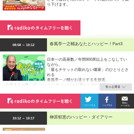
り下げます。
春風亭一之輔あなたとハッピー！Part3
08:58 ～ 10:12
日本一の高座数／年間900席以上をこなしてい
ながら、
「最もチケットの取れない噺家」のひとりとさ
れる
春風亭一ノ輔がお送りする生放送。
心温まる小噺、アンハッピーをハッピーに落とし込む小噺…。
榊原郁恵のハッピー・ダイアリー
10:12 ～ 10:17
妻であり、2児の母でもあり、働く女性の代表