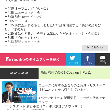
（火～金）4:30～6:00
▼4:30 オープニング（火～金）
▼4:38 ニュース（火～金）
▼5:00 5時のオープニング
▼5:05 ニュース
▼5:15 街にあふれるちょっとしたいい話を朗読する「あけの語りび
と」（水のみ）
▼5:25 食は生きる力「今朝も元気にいただきます」（月・金のみ）
▼5:35 「心のともしび」
▼5:43 新聞チョキチョキ
▼5:55 エンディング
飯田浩司のOK！Cozy up！Part1
06:00 ～ 06:43
ニュースに対するあなたのご意見（リスナーズ
オピニオン）をお待ちしています。
○パーソナリティ 飯田浩司（ニッポン放送アナ
ウンサー）
○アシスタント 新行市佳（ニッポン放送アナウンサー）