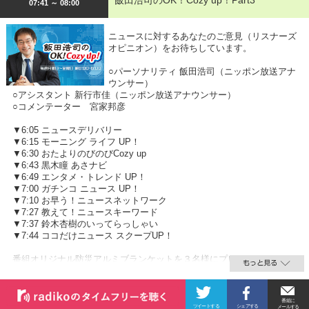
飯田浩司のOK！Cozy up！Part3
07:41 ～ 08:00
ニュースに対するあなたのご意見（リスナーズ
オピニオン）をお待ちしています。
○パーソナリティ 飯田浩司（ニッポン放送アナ
ウンサー）
○アシスタント 新行市佳（ニッポン放送アナウンサー）
○コメンテーター 宮家邦彦
▼6:05 ニュースデリバリー
▼6:15 モーニング ライフ UP！
▼6:30 おたよりのびのびCozy up
▼6:43 黒木瞳 あさナビ
▼6:49 エンタメ・トレンド UP！
▼7:00 ガチンコ ニュース UP！
▼7:10 お早う！ニュースネットワーク
▼7:27 教えて！ニュースキーワード
▼7:37 鈴木杏樹のいってらっしゃい
▼7:44 ココだけニュース スクープUP！
番組オリジナル防災アルミブランケットを３名様にプレゼント