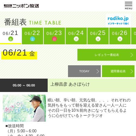
番組表
21
22
23
24
25
26
06/
06/
06/
06/
06/
06/
金
土
日
月
火
水
06/21
金
レギュラー番組表
TODAY
週間番組表
上柳昌彦 あさぼらけ
05:00 ～ 06:00
眠い朝、辛い朝、元気な朝、、、、それぞれの
気持ちをもって朝を迎える皆さん一人一人に
その日一日を10％前向きになってもらえるよ
うに心がけているトークラジオ
■放送時間
（月）5:00～6:00