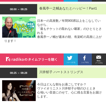
春風亭一之輔あなたとハッピー！Part1
08:00 ～ 08:25
日本一の高座数／年間900席以上をこなしてい
ながら、
「最もチケットの取れない噺家」のひとりとさ
れる
春風亭一ノ輔が週末の朝、有楽町の高座に上が
ります！
川井郁子 ハートストリングス
08:25 ～ 08:28
今日はどんな朝をお過ごしですか？
ヴァイオリニスト川井郁子が朝のひととき
心地いい音楽にのせて、心に残る言葉をお届け
します。