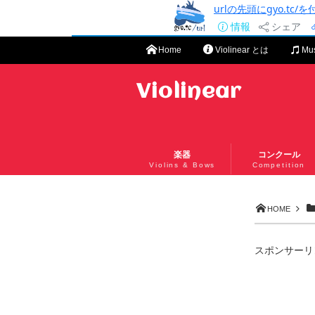
urlの先頭にgyo.tc
情報
シェア