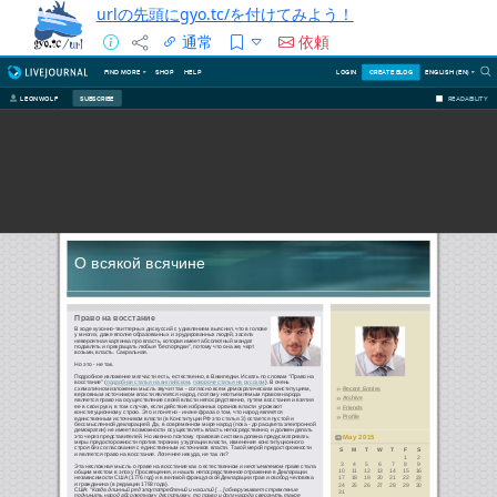
urlの先頭にgyo.tc/を付けてみよう！
通常
依頼