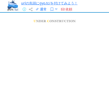
urlの先頭にgyo.tc/を付けてみよう！
通常
依頼