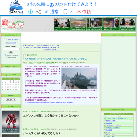
urlの先頭にgyo.tc/を付けてみよう！
通常
依頼