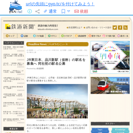
urlの先頭にgyo.tc/を付けてみよう！
通常
依頼