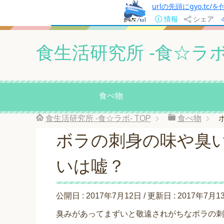
urlの先頭にgyo.tc
情報
シェア