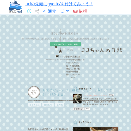
urlの先頭にgyo.tc/を付けてみよう！
通常
依頼