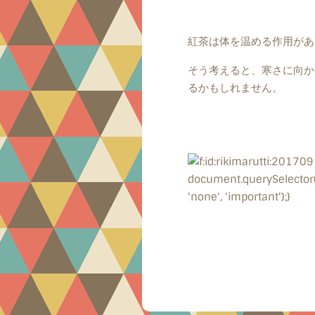
紅茶は体を温める作用があ
そう考えると、寒さに向か
るかもしれません。
document.querySelector("b
'none', 'important');}