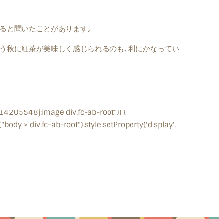
ると聞いたことがあります｡
う秋に紅茶が美味しく感じられるのも､利にかなってい
div.fc-ab-root")) {
ody > div.fc-ab-root").style.setProperty('display',