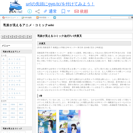
urlの先頭にgyo.tc/を付けてみよう！
通常
依頼