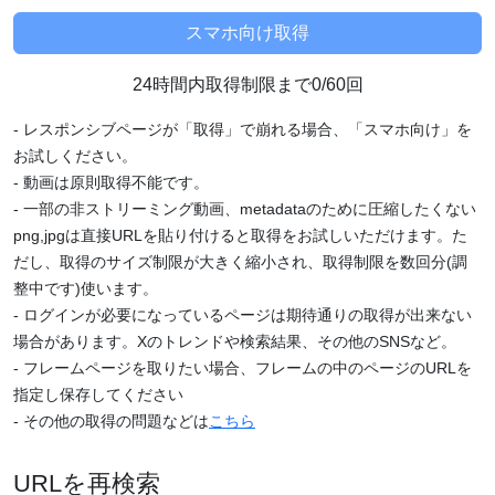
24時間内取得制限まで0/60回
- レスポンシブページが「取得」で崩れる場合、「スマホ向け」を
お試しください。
- 動画は原則取得不能です。
- 一部の非ストリーミング動画、metadataのために圧縮したくない
png,jpgは直接URLを貼り付けると取得をお試しいただけます。た
だし、取得のサイズ制限が大きく縮小され、取得制限を数回分(調
整中です)使います。
- ログインが必要になっているページは期待通りの取得が出来ない
場合があります。Xのトレンドや検索結果、その他のSNSなど。
- フレームページを取りたい場合、フレームの中のページのURLを
指定し保存してください
- その他の取得の問題などは
こちら
URLを再検索