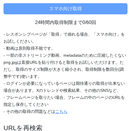
24時間内取得制限まで0/60回
- レスポンシブページが「取得」で崩れる場合、「スマホ向け」を
お試しください。
- 動画は原則取得不能です。
- 一部の非ストリーミング動画、metadataのために圧縮したくない
png,jpgは直接URLを貼り付けると取得をお試しいただけます。た
だし、取得のサイズ制限が大きく縮小され、取得制限を数回分(調
整中です)使います。
- ログインが必要になっているページは期待通りの取得が出来ない
場合があります。Xのトレンドや検索結果、その他のSNSなど。
- フレームページを取りたい場合、フレームの中のページのURLを
指定し保存してください
- その他の取得の問題などは
こちら
URLを再検索