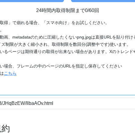
24時間内取得制限まで0/60回
「取得」で崩れる場合、「スマホ向け」をお試しください。
す。
動画、metadataのために圧縮したくないpng,jpgは直接URLを貼り
ズ制限が大きく縮小され、取得制限を数回分(調整中です)使います。
ているページは期待通りの取得が出来ない場合があります。Xのトレンド
たい場合、フレームの中のページのURLを指定し保存してください
どは
こちら
規約