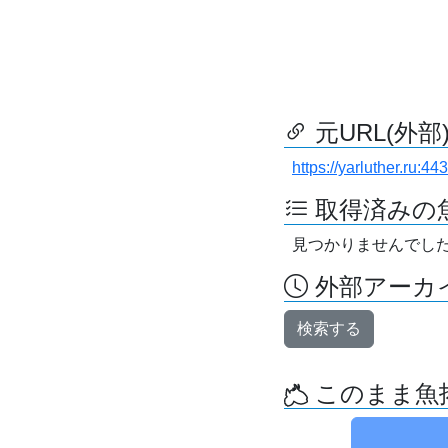
元URL(外部
https://yarluther.ru:
取得済みの
見つかりませんでし
外部アーカイ
検索する
このまま魚