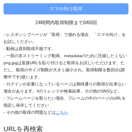
24時間内取得制限まで0/60回
- レスポンシブページが「取得」で崩れる場合、「スマホ向け」を
お試しください。
- 動画は原則取得不能です。
- 一部の非ストリーミング動画、metadataのために圧縮したくない
png,jpgは直接URLを貼り付けると取得をお試しいただけます。た
だし、取得のサイズ制限が大きく縮小され、取得制限を数回分(調
整中です)使います。
- ログインが必要になっているページは期待通りの取得が出来ない
場合があります。Xのトレンドや検索結果、その他のSNSなど。
- フレームページを取りたい場合、フレームの中のページのURLを
指定し保存してください
- その他の取得の問題などは
こちら
URLを再検索