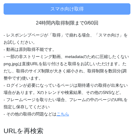
24時間内取得制限まで0/60回
- レスポンシブページが「取得」で崩れる場合、「スマホ向け」を
お試しください。
- 動画は原則取得不能です。
- 一部の非ストリーミング動画、metadataのために圧縮したくない
png,jpgは直接URLを貼り付けると取得をお試しいただけます。た
だし、取得のサイズ制限が大きく縮小され、取得制限を数回分(調
整中です)使います。
- ログインが必要になっているページは期待通りの取得が出来ない
場合があります。Xのトレンドや検索結果、その他のSNSなど。
- フレームページを取りたい場合、フレームの中のページのURLを
指定し保存してください
- その他の取得の問題などは
こちら
URLを再検索