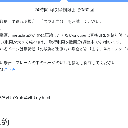
24時間内取得制限まで0/60回
「取得」で崩れる場合、「スマホ向け」をお試しください。
す。
動画、metadataのために圧縮したくないpng,jpgは直接URLを貼り
ズ制限が大きく縮小され、取得制限を数回分(調整中です)使います。
ているページは期待通りの取得が出来ない場合があります。Xのトレンド
たい場合、フレームの中のページのURLを指定し保存してください
どは
こちら
規約