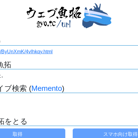
)
443/ByUnXmK/4vlhkqy.html
魚拓
た。
ブ検索 (
Memento
)
拓をとる