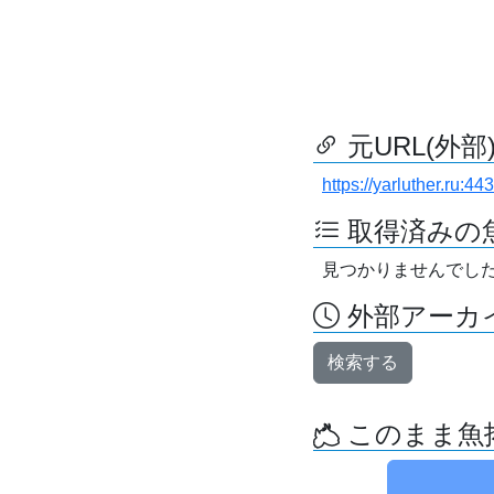
元URL(外部
https://yarluther.ru:
取得済みの
見つかりませんでし
外部アーカイ
検索する
このまま魚