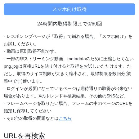
24時間内取得制限まで0/60回
- レスポンシブページが「取得」で崩れる場合、「スマホ向け」を
お試しください。
- 動画は原則取得不能です。
- 一部の非ストリーミング動画、metadataのために圧縮したくない
png,jpgは直接URLを貼り付けると取得をお試しいただけます。た
だし、取得のサイズ制限が大きく縮小され、取得制限を数回分(調
整中です)使います。
- ログインが必要になっているページは期待通りの取得が出来ない
場合があります。Xのトレンドや検索結果、その他のSNSなど。
- フレームページを取りたい場合、フレームの中のページのURLを
指定し保存してください
- その他の取得の問題などは
こちら
URLを再検索