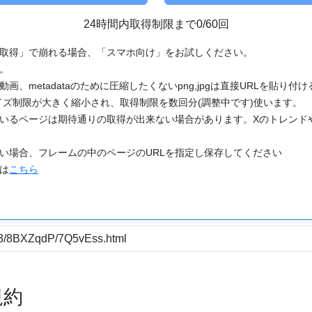
24時間内取得制限まで0/60回
「取得」で崩れる場合、「スマホ向け」をお試しください。
す。
動画、metadataのために圧縮したくないpng,jpgは直接URLを貼り
ズ制限が大きく縮小され、取得制限を数回分(調整中です)使います。
ているページは期待通りの取得が出来ない場合があります。Xのトレンド
たい場合、フレームの中のページのURLを指定し保存してください
どは
こちら
規約