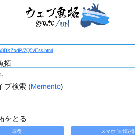
)
443/8BXZqdP/7Q5vEss.html
魚拓
た。
ブ検索 (
Memento
)
拓をとる