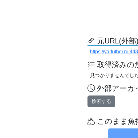
元URL(外部
https://yarluther.ru:
取得済みの
見つかりませんでし
外部アーカイ
検索する
このまま魚