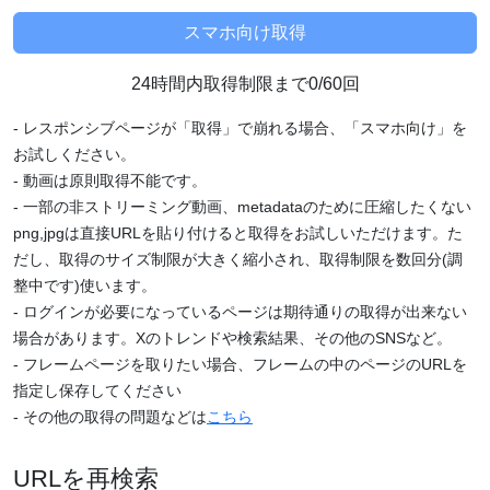
24時間内取得制限まで0/60回
- レスポンシブページが「取得」で崩れる場合、「スマホ向け」を
お試しください。
- 動画は原則取得不能です。
- 一部の非ストリーミング動画、metadataのために圧縮したくない
png,jpgは直接URLを貼り付けると取得をお試しいただけます。た
だし、取得のサイズ制限が大きく縮小され、取得制限を数回分(調
整中です)使います。
- ログインが必要になっているページは期待通りの取得が出来ない
場合があります。Xのトレンドや検索結果、その他のSNSなど。
- フレームページを取りたい場合、フレームの中のページのURLを
指定し保存してください
- その他の取得の問題などは
こちら
URLを再検索