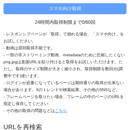
24時間内取得制限まで0/60回
- レスポンシブページが「取得」で崩れる場合、「スマホ向け」を
お試しください。
- 動画は原則取得不能です。
- 一部の非ストリーミング動画、metadataのために圧縮したくない
png,jpgは直接URLを貼り付けると取得をお試しいただけます。た
だし、取得のサイズ制限が大きく縮小され、取得制限を数回分(調
整中です)使います。
- ログインが必要になっているページは期待通りの取得が出来ない
場合があります。Xのトレンドや検索結果、その他のSNSなど。
- フレームページを取りたい場合、フレームの中のページのURLを
指定し保存してください
- その他の取得の問題などは
こちら
URLを再検索