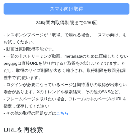
24時間内取得制限まで0/60回
- レスポンシブページが「取得」で崩れる場合、「スマホ向け」を
お試しください。
- 動画は原則取得不能です。
- 一部の非ストリーミング動画、metadataのために圧縮したくない
png,jpgは直接URLを貼り付けると取得をお試しいただけます。た
だし、取得のサイズ制限が大きく縮小され、取得制限を数回分(調
整中です)使います。
- ログインが必要になっているページは期待通りの取得が出来ない
場合があります。Xのトレンドや検索結果、その他のSNSなど。
- フレームページを取りたい場合、フレームの中のページのURLを
指定し保存してください
- その他の取得の問題などは
こちら
URLを再検索