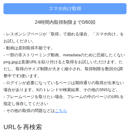
24時間内取得制限まで0/60回
- レスポンシブページが「取得」で崩れる場合、「スマホ向け」を
お試しください。
- 動画は原則取得不能です。
- 一部の非ストリーミング動画、metadataのために圧縮したくない
png,jpgは直接URLを貼り付けると取得をお試しいただけます。た
だし、取得のサイズ制限が大きく縮小され、取得制限を数回分(調
整中です)使います。
- ログインが必要になっているページは期待通りの取得が出来ない
場合があります。Xのトレンドや検索結果、その他のSNSなど。
- フレームページを取りたい場合、フレームの中のページのURLを
指定し保存してください
- その他の取得の問題などは
こちら
URLを再検索