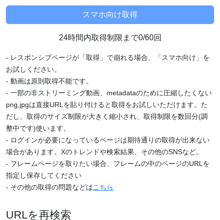
24時間内取得制限まで0/60回
- レスポンシブページが「取得」で崩れる場合、「スマホ向け」を
お試しください。
- 動画は原則取得不能です。
- 一部の非ストリーミング動画、metadataのために圧縮したくない
png,jpgは直接URLを貼り付けると取得をお試しいただけます。た
だし、取得のサイズ制限が大きく縮小され、取得制限を数回分(調
整中です)使います。
- ログインが必要になっているページは期待通りの取得が出来ない
場合があります。Xのトレンドや検索結果、その他のSNSなど。
- フレームページを取りたい場合、フレームの中のページのURLを
指定し保存してください
- その他の取得の問題などは
こちら
URLを再検索