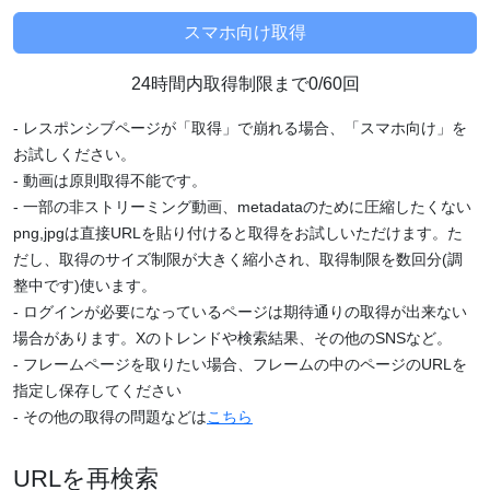
24時間内取得制限まで0/60回
- レスポンシブページが「取得」で崩れる場合、「スマホ向け」を
お試しください。
- 動画は原則取得不能です。
- 一部の非ストリーミング動画、metadataのために圧縮したくない
png,jpgは直接URLを貼り付けると取得をお試しいただけます。た
だし、取得のサイズ制限が大きく縮小され、取得制限を数回分(調
整中です)使います。
- ログインが必要になっているページは期待通りの取得が出来ない
場合があります。Xのトレンドや検索結果、その他のSNSなど。
- フレームページを取りたい場合、フレームの中のページのURLを
指定し保存してください
- その他の取得の問題などは
こちら
URLを再検索