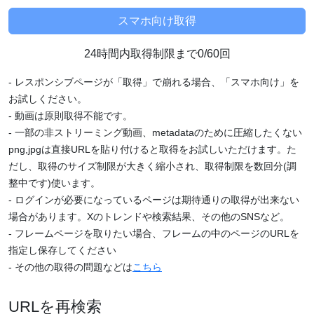
24時間内取得制限まで0/60回
- レスポンシブページが「取得」で崩れる場合、「スマホ向け」を
お試しください。
- 動画は原則取得不能です。
- 一部の非ストリーミング動画、metadataのために圧縮したくない
png,jpgは直接URLを貼り付けると取得をお試しいただけます。た
だし、取得のサイズ制限が大きく縮小され、取得制限を数回分(調
整中です)使います。
- ログインが必要になっているページは期待通りの取得が出来ない
場合があります。Xのトレンドや検索結果、その他のSNSなど。
- フレームページを取りたい場合、フレームの中のページのURLを
指定し保存してください
- その他の取得の問題などは
こちら
URLを再検索