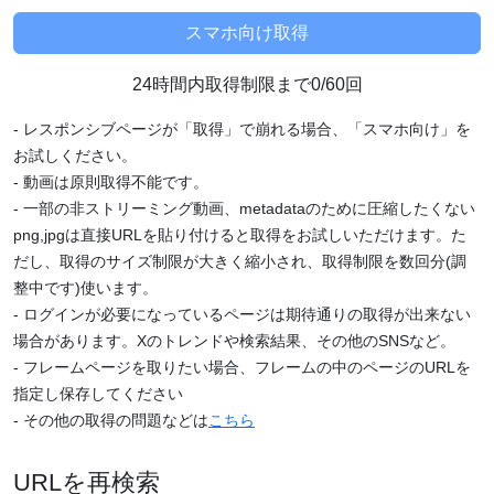
24時間内取得制限まで0/60回
- レスポンシブページが「取得」で崩れる場合、「スマホ向け」を
お試しください。
- 動画は原則取得不能です。
- 一部の非ストリーミング動画、metadataのために圧縮したくない
png,jpgは直接URLを貼り付けると取得をお試しいただけます。た
だし、取得のサイズ制限が大きく縮小され、取得制限を数回分(調
整中です)使います。
- ログインが必要になっているページは期待通りの取得が出来ない
場合があります。Xのトレンドや検索結果、その他のSNSなど。
- フレームページを取りたい場合、フレームの中のページのURLを
指定し保存してください
- その他の取得の問題などは
こちら
URLを再検索