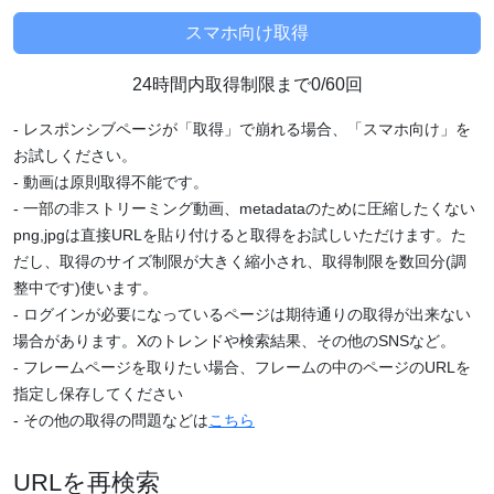
24時間内取得制限まで0/60回
- レスポンシブページが「取得」で崩れる場合、「スマホ向け」を
お試しください。
- 動画は原則取得不能です。
- 一部の非ストリーミング動画、metadataのために圧縮したくない
png,jpgは直接URLを貼り付けると取得をお試しいただけます。た
だし、取得のサイズ制限が大きく縮小され、取得制限を数回分(調
整中です)使います。
- ログインが必要になっているページは期待通りの取得が出来ない
場合があります。Xのトレンドや検索結果、その他のSNSなど。
- フレームページを取りたい場合、フレームの中のページのURLを
指定し保存してください
- その他の取得の問題などは
こちら
URLを再検索