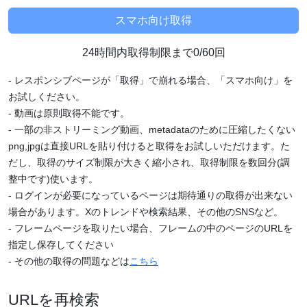
24時間内取得制限まで0/60回
- レスポンシブページが「取得」で崩れる場合、「スマホ向け」を
お試しください。
- 動画は原則取得不能です。
- 一部の非ストリーミング動画、metadataのために圧縮したくない
png,jpgは直接URLを貼り付けると取得をお試しいただけます。た
だし、取得のサイズ制限が大きく縮小され、取得制限を数回分(調
整中です)使います。
- ログインが必要になっているページは期待通りの取得が出来ない
場合があります。Xのトレンドや検索結果、その他のSNSなど。
- フレームページを取りたい場合、フレームの中のページのURLを
指定し保存してください
- その他の取得の問題などは
こちら
URLを再検索