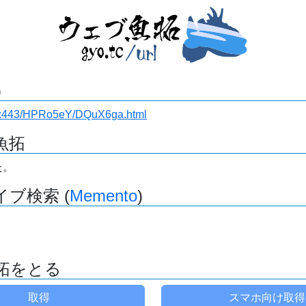
)
i.ru:443/HPRo5eY/DQuX6ga.html
魚拓
た。
ブ検索 (
Memento
)
拓をとる