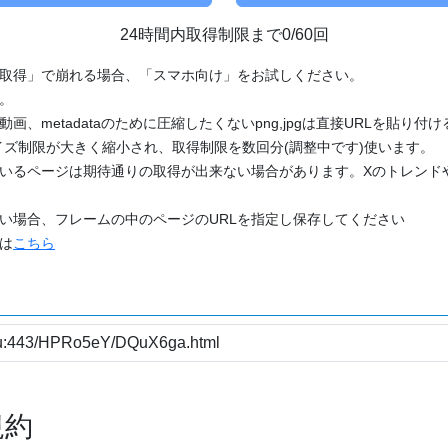
24時間内取得制限まで0/60回
「取得」で崩れる場合、「スマホ向け」をお試しください。
す。
動画、metadataのために圧縮したくないpng,jpgは直接URLを貼り
ズ制限が大きく縮小され、取得制限を数回分(調整中です)使います。
ているページは期待通りの取得が出来ない場合があります。Xのトレンド
たい場合、フレームの中のページのURLを指定し保存してください
どは
こちら
規約