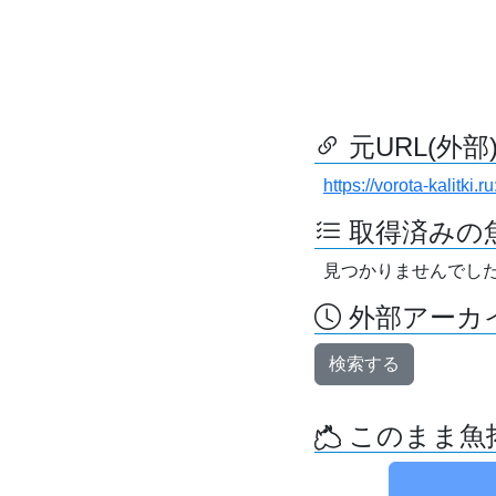
元URL(外部
https://vorota-kalitk
取得済みの
見つかりませんでし
外部アーカイ
検索する
このまま魚