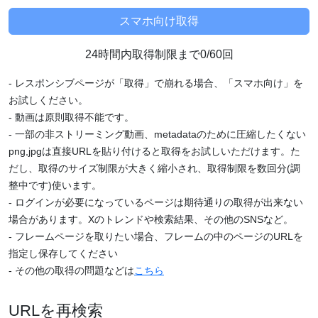
24時間内取得制限まで0/60回
- レスポンシブページが「取得」で崩れる場合、「スマホ向け」を
お試しください。
- 動画は原則取得不能です。
- 一部の非ストリーミング動画、metadataのために圧縮したくない
png,jpgは直接URLを貼り付けると取得をお試しいただけます。た
だし、取得のサイズ制限が大きく縮小され、取得制限を数回分(調
整中です)使います。
- ログインが必要になっているページは期待通りの取得が出来ない
場合があります。Xのトレンドや検索結果、その他のSNSなど。
- フレームページを取りたい場合、フレームの中のページのURLを
指定し保存してください
- その他の取得の問題などは
こちら
URLを再検索