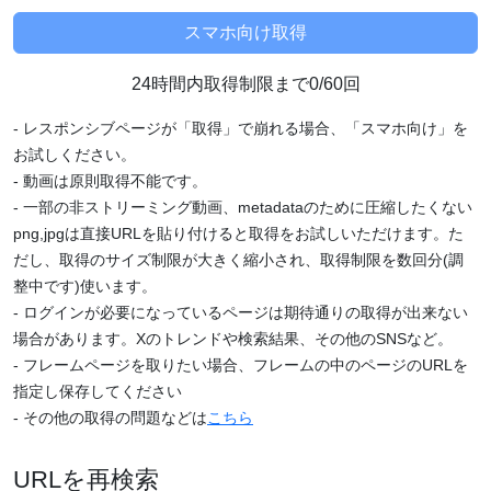
24時間内取得制限まで0/60回
- レスポンシブページが「取得」で崩れる場合、「スマホ向け」を
お試しください。
- 動画は原則取得不能です。
- 一部の非ストリーミング動画、metadataのために圧縮したくない
png,jpgは直接URLを貼り付けると取得をお試しいただけます。た
だし、取得のサイズ制限が大きく縮小され、取得制限を数回分(調
整中です)使います。
- ログインが必要になっているページは期待通りの取得が出来ない
場合があります。Xのトレンドや検索結果、その他のSNSなど。
- フレームページを取りたい場合、フレームの中のページのURLを
指定し保存してください
- その他の取得の問題などは
こちら
URLを再検索