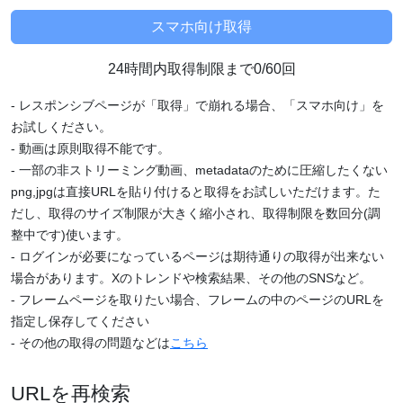
24時間内取得制限まで0/60回
- レスポンシブページが「取得」で崩れる場合、「スマホ向け」を
お試しください。
- 動画は原則取得不能です。
- 一部の非ストリーミング動画、metadataのために圧縮したくない
png,jpgは直接URLを貼り付けると取得をお試しいただけます。た
だし、取得のサイズ制限が大きく縮小され、取得制限を数回分(調
整中です)使います。
- ログインが必要になっているページは期待通りの取得が出来ない
場合があります。Xのトレンドや検索結果、その他のSNSなど。
- フレームページを取りたい場合、フレームの中のページのURLを
指定し保存してください
- その他の取得の問題などは
こちら
URLを再検索