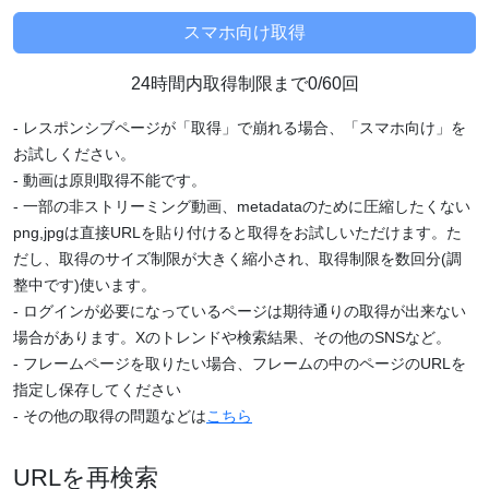
24時間内取得制限まで0/60回
- レスポンシブページが「取得」で崩れる場合、「スマホ向け」を
お試しください。
- 動画は原則取得不能です。
- 一部の非ストリーミング動画、metadataのために圧縮したくない
png,jpgは直接URLを貼り付けると取得をお試しいただけます。た
だし、取得のサイズ制限が大きく縮小され、取得制限を数回分(調
整中です)使います。
- ログインが必要になっているページは期待通りの取得が出来ない
場合があります。Xのトレンドや検索結果、その他のSNSなど。
- フレームページを取りたい場合、フレームの中のページのURLを
指定し保存してください
- その他の取得の問題などは
こちら
URLを再検索