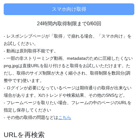
24時間内取得制限まで0/60回
- レスポンシブページが「取得」で崩れる場合、「スマホ向け」を
お試しください。
- 動画は原則取得不能です。
- 一部の非ストリーミング動画、metadataのために圧縮したくない
png,jpgは直接URLを貼り付けると取得をお試しいただけます。た
だし、取得のサイズ制限が大きく縮小され、取得制限を数回分(調
整中です)使います。
- ログインが必要になっているページは期待通りの取得が出来ない
場合があります。Xのトレンドや検索結果、その他のSNSなど。
- フレームページを取りたい場合、フレームの中のページのURLを
指定し保存してください
- その他の取得の問題などは
こちら
URLを再検索