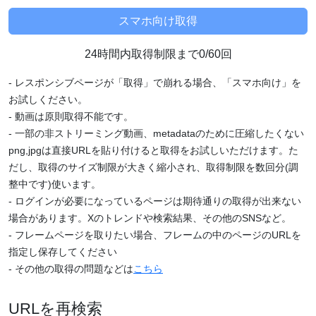
24時間内取得制限まで0/60回
- レスポンシブページが「取得」で崩れる場合、「スマホ向け」を
お試しください。
- 動画は原則取得不能です。
- 一部の非ストリーミング動画、metadataのために圧縮したくない
png,jpgは直接URLを貼り付けると取得をお試しいただけます。た
だし、取得のサイズ制限が大きく縮小され、取得制限を数回分(調
整中です)使います。
- ログインが必要になっているページは期待通りの取得が出来ない
場合があります。Xのトレンドや検索結果、その他のSNSなど。
- フレームページを取りたい場合、フレームの中のページのURLを
指定し保存してください
- その他の取得の問題などは
こちら
URLを再検索