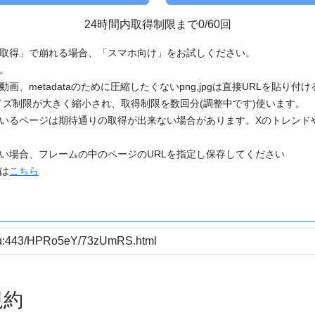
24時間内取得制限まで0/60回
「取得」で崩れる場合、「スマホ向け」をお試しください。
す。
動画、metadataのために圧縮したくないpng,jpgは直接URLを貼り
ズ制限が大きく縮小され、取得制限を数回分(調整中です)使います。
ているページは期待通りの取得が出来ない場合があります。Xのトレンド
たい場合、フレームの中のページのURLを指定し保存してください
どは
こちら
規約