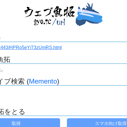
)
ki.ru:443/HPRo5eY/73zUmRS.html
魚拓
た。
ブ検索 (
Memento
)
拓をとる