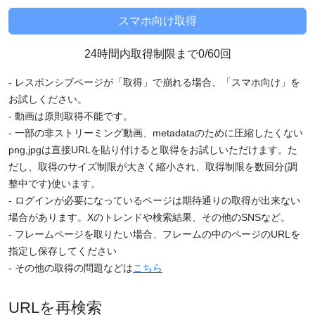
24時間内取得制限まで0/60回
- レスポンシブページが「取得」で崩れる場合、「スマホ向け」を
お試しください。
- 動画は原則取得不能です。
- 一部の非ストリーミング動画、metadataのために圧縮したくない
png,jpgは直接URLを貼り付けると取得をお試しいただけます。た
だし、取得のサイズ制限が大きく縮小され、取得制限を数回分(調
整中です)使います。
- ログインが必要になっているページは期待通りの取得が出来ない
場合があります。Xのトレンドや検索結果、その他のSNSなど。
- フレームページを取りたい場合、フレームの中のページのURLを
指定し保存してください
- その他の取得の問題などは
こちら
URLを再検索