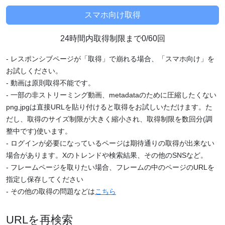
24時間内取得制限まで0/60回
- レスポンシブページが「取得」で崩れる場合、「スマホ向け」を
お試しください。
- 動画は原則取得不能です。
- 一部の非ストリーミング動画、metadataのために圧縮したくない
png,jpgは直接URLを貼り付けると取得をお試しいただけます。た
だし、取得のサイズ制限が大きく縮小され、取得制限を数回分(調
整中です)使います。
- ログインが必要になっているページは期待通りの取得が出来ない
場合があります。Xのトレンドや検索結果、その他のSNSなど。
- フレームページを取りたい場合、フレームの中のページのURLを
指定し保存してください
- その他の取得の問題などは
こちら
URLを再検索