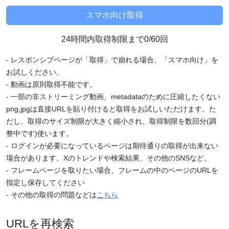
24時間内取得制限まで0/60回
- レスポンシブページが「取得」で崩れる場合、「スマホ向け」を
お試しください。
- 動画は原則取得不能です。
- 一部の非ストリーミング動画、metadataのために圧縮したくない
png,jpgは直接URLを貼り付けると取得をお試しいただけます。た
だし、取得のサイズ制限が大きく縮小され、取得制限を数回分(調
整中です)使います。
- ログインが必要になっているページは期待通りの取得が出来ない
場合があります。Xのトレンドや検索結果、その他のSNSなど。
- フレームページを取りたい場合、フレームの中のページのURLを
指定し保存してください
- その他の取得の問題などは
こちら
URLを再検索