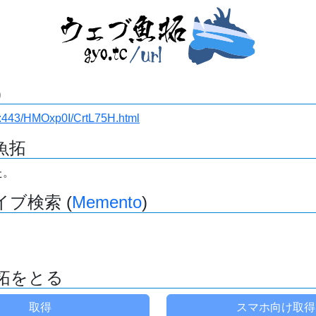
)
.ru:443/HMOxp0I/CrtL75H.html
魚拓
た。
ブ検索 (
Memento
)
拓をとる