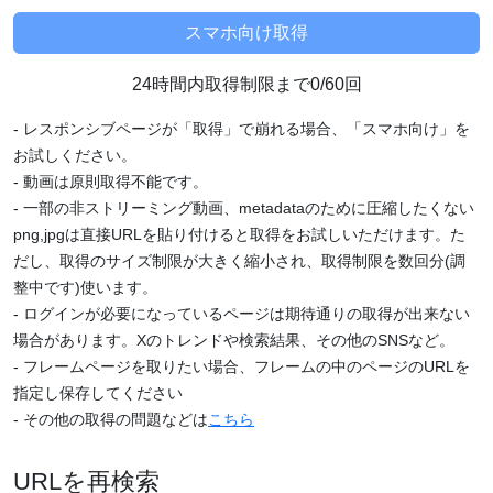
24時間内取得制限まで0/60回
- レスポンシブページが「取得」で崩れる場合、「スマホ向け」を
お試しください。
- 動画は原則取得不能です。
- 一部の非ストリーミング動画、metadataのために圧縮したくない
png,jpgは直接URLを貼り付けると取得をお試しいただけます。た
だし、取得のサイズ制限が大きく縮小され、取得制限を数回分(調
整中です)使います。
- ログインが必要になっているページは期待通りの取得が出来ない
場合があります。Xのトレンドや検索結果、その他のSNSなど。
- フレームページを取りたい場合、フレームの中のページのURLを
指定し保存してください
- その他の取得の問題などは
こちら
URLを再検索