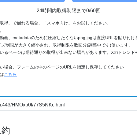
24時間内取得制限まで0/60回
「取得」で崩れる場合、「スマホ向け」をお試しください。
す。
動画、metadataのために圧縮したくないpng,jpgは直接URLを貼り
ズ制限が大きく縮小され、取得制限を数回分(調整中です)使います。
ているページは期待通りの取得が出来ない場合があります。Xのトレンド
たい場合、フレームの中のページのURLを指定し保存してください
どは
こちら
規約