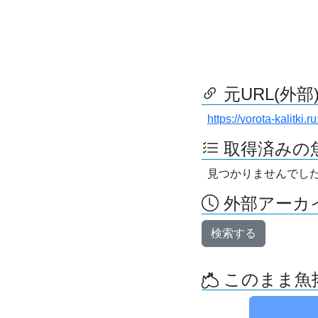
元URL(外部
https://vorota-kalitk
取得済みの
見つかりませんでし
外部アーカイ
検索する
このまま魚