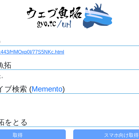
)
i.ru:443/HMOxp0I/77S5NKc.html
魚拓
た。
ブ検索 (
Memento
)
拓をとる