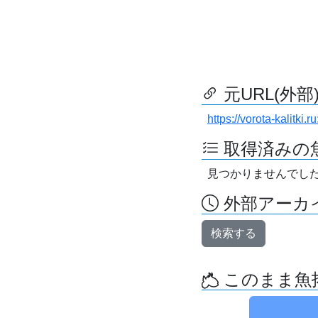
元URL(外部
https://vorota-kalitk
取得済みの
見つかりませんでし
外部アーカイ
検索する
このまま魚