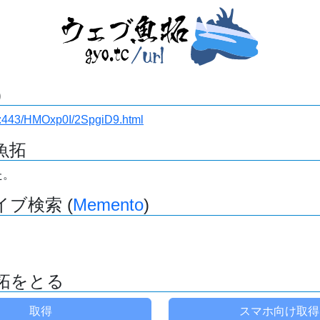
)
i.ru:443/HMOxp0I/2SpgiD9.html
魚拓
た。
ブ検索 (
Memento
)
拓をとる