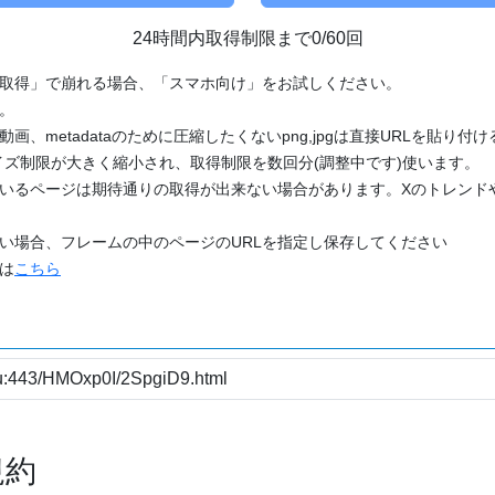
24時間内取得制限まで0/60回
「取得」で崩れる場合、「スマホ向け」をお試しください。
す。
動画、metadataのために圧縮したくないpng,jpgは直接URLを貼り
ズ制限が大きく縮小され、取得制限を数回分(調整中です)使います。
ているページは期待通りの取得が出来ない場合があります。Xのトレンド
たい場合、フレームの中のページのURLを指定し保存してください
どは
こちら
規約