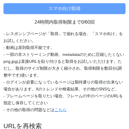
24時間内取得制限まで0/60回
- レスポンシブページが「取得」で崩れる場合、「スマホ向け」を
お試しください。
- 動画は原則取得不能です。
- 一部の非ストリーミング動画、metadataのために圧縮したくない
png,jpgは直接URLを貼り付けると取得をお試しいただけます。た
だし、取得のサイズ制限が大きく縮小され、取得制限を数回分(調
整中です)使います。
- ログインが必要になっているページは期待通りの取得が出来ない
場合があります。Xのトレンドや検索結果、その他のSNSなど。
- フレームページを取りたい場合、フレームの中のページのURLを
指定し保存してください
- その他の取得の問題などは
こちら
URLを再検索