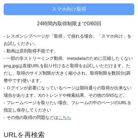
24時間内取得制限まで0/60回
- レスポンシブページが「取得」で崩れる場合、「スマホ向け」を
お試しください。
- 動画は原則取得不能です。
- 一部の非ストリーミング動画、metadataのために圧縮したくない
png,jpgは直接URLを貼り付けると取得をお試しいただけます。た
だし、取得のサイズ制限が大きく縮小され、取得制限を数回分(調
整中です)使います。
- ログインが必要になっているページは期待通りの取得が出来ない
場合があります。Xのトレンドや検索結果、その他のSNSなど。
- フレームページを取りたい場合、フレームの中のページのURLを
指定し保存してください
- その他の取得の問題などは
こちら
URLを再検索