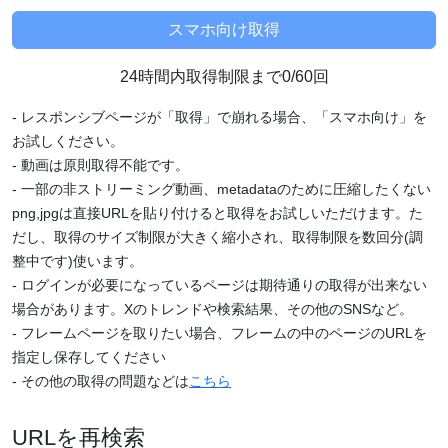
24時間内取得制限まで0/60回
- レスポンシブページが「取得」で崩れる場合、「スマホ向け」を
お試しください。
- 動画は原則取得不能です。
- 一部の非ストリーミング動画、metadataのために圧縮したくない
png,jpgは直接URLを貼り付けると取得をお試しいただけます。た
だし、取得のサイズ制限が大きく縮小され、取得制限を数回分(調
整中です)使います。
- ログインが必要になっているページは期待通りの取得が出来ない
場合があります。Xのトレンドや検索結果、その他のSNSなど。
- フレームページを取りたい場合、フレームの中のページのURLを
指定し保存してください
- その他の取得の問題などは
こちら
URLを再検索